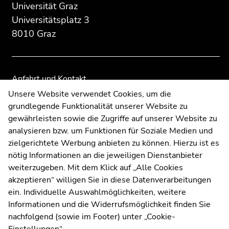
Zusatzinformationen:
Zur
Zur
Universität Graz
Übersicht
Übersicht
Universitätsplatz 3
der
der
8010 Graz
Seitenbereiche
Seitenbereiche
Anfahrt und Kontakt
Kommunikation und Öffentlichkeitsarbeit
Unsere Website verwendet Cookies, um die
grundlegende Funktionalität unserer Website zu
Moodle
gewährleisten sowie die Zugriffe auf unserer Website zu
UNIGRAZonline
analysieren bzw. um Funktionen für Soziale Medien und
Impressum
zielgerichtete Werbung anbieten zu können. Hierzu ist es
Datenschutzerklärung
nötig Informationen an die jeweiligen Dienstanbieter
Cookie-Einstellungen
weiterzugeben. Mit dem Klick auf „Alle Cookies
Barrierefreiheitserklärung
akzeptieren“ willigen Sie in diese Datenverarbeitungen
ein. Individuelle Auswahlmöglichkeiten, weitere
Informationen und die Widerrufsmöglichkeit finden Sie
nachfolgend (sowie im Footer) unter „Cookie-
Wetterstation
Uni Graz