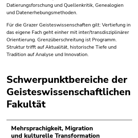
4)
Datierungsforschung und Quellenkritik, Genealogien
Zu
und Datenerhebungsmethoden.
den
Zusatzinformationen
Für die Grazer Geisteswissenschaften gilt: Vertiefung in
(Zugriffstaste
das eigene Fach geht einher mit inter/transdisziplinärer
5)
Orientierung. Grenzüberschreitung ist Programm.
Zu
Struktur trifft auf Aktualität, historische Tiefe und
den
Tradition auf Analyse und Innovation.
Seiteneinstellungen
(Benutzer/Sprache)
(Zugriffstaste
Schwerpunktbereiche der
8)
Geisteswissenschaftlichen
Zur
Suche
Fakultät
(Zugriffstaste
9)
Ende
Mehrsprachigkeit, Migration
dieses
und kulturelle Transformation