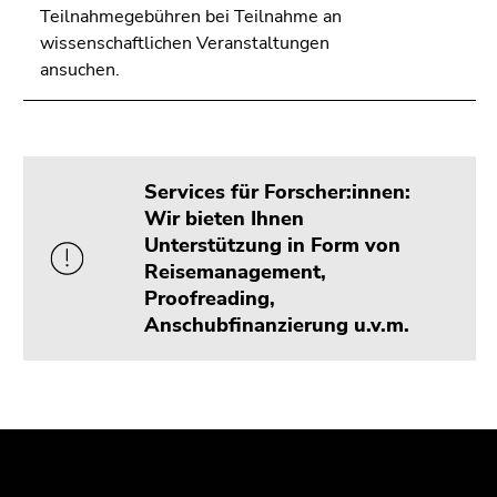
Teilnahmegebühren bei Teilnahme an
wissenschaftlichen Veranstaltungen
ansuchen.
Services für Forscher:innen:
Wir bieten Ihnen
Unterstützung in Form von
Reisemanagement,
Proofreading,
Anschubfinanzierung u.v.m.
Beginn
Ende
Ende
des
dieses
dieses
Seitenbereichs:
Seitenbereichs.
Seitenbereichs.