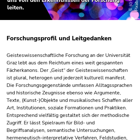
uns von den Erkenntnissen der Forschung
e
y
bestätigen
leiten.
Sie diesen
Link.
Beginn
Zum
des
Inhalt
Forschungsprofil und Leitgedanken
Seitenbereichs:
(Zugriffstaste
Seitenbereiche:
1)
Geisteswissenschaftliche Forschung an der Universität
Zur
Graz lebt aus dem Reichtum eines weit gespannten
Positionsanzeige
Fächerkanons. Der „Geist“ der Geisteswissenschaften
(Zugriffstaste
ist plural, heterogen und jederzeit kulturell manifest.
2)
Die Forschungsgegenstände umfassen Alltagssprachen
Zur
und histo­rische Zeugnisse ebenso wie Argumente,
Hauptnavigation
Texte, (Kunst-)Objekte und musikalisches Schaffen aller
(Zugriffstaste
Art, Institutionen, soziale Formationen und Praktiken.
3)
Entsprechend vielfältig gestaltet sich der methodische
Zur
Zugriff. Er lässt Spielraum für Bild- und
Unternavigation
Begriffsanalysen, semantische Untersuchungen,
(Zugriffstaste
hermeneutisch-interpretative Verfahren, Feldstudien,