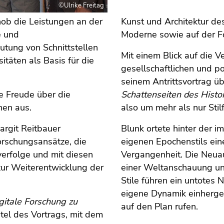
©Ulrike Freitag
hob die Leistungen an der
Kunst und Architektur des
e und
Moderne sowie auf der Fo
tung von Schnittstellen
Mit einem Blick auf die V
itäten als Basis für die
gesellschaftlichen und p
seinem Antrittsvortrag ü
e Freude über die
Schattenseiten des Histo
nnen aus.
also um mehr als nur Stil
rgit Reitbauer
Blunk ortete hinter der 
Forschungsansätze, die
eigenen Epochenstils ei
verfolge und mit diesen
Vergangenheit. Die Neuau
zur Weiterentwicklung der
einer Weltanschauung und 
Stile führen ein untotes 
eigene Dynamik einherge
gitale Forschung zu
auf den Plan rufen.
itel des Vortrags, mit dem