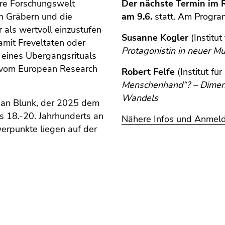
hre Forschungswelt
Der nächste Termin im 
in Gräbern und die
am 9.6.
statt. Am Progra
 als wertvoll einzustufen
Susanne Kogler
(Institu
mit Freveltaten oder
Protagonistin in neuer Mu
e eines Übergangsrituals
m vom European Research
Robert Felfe
(Institut fü
Menschenhand“? – Dimens
Wandels
lian Blunk, der 2025 dem
es 18.-20. Jahrhunderts an
Nähere Infos und Anmel
erpunkte liegen auf der