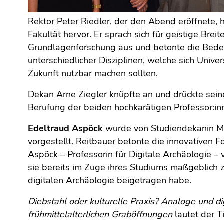
(Zugriffstaste
5)
Rektor Peter Riedler, der den Abend eröffnete, 
Zu
Fakultät hervor. Er sprach sich für geistige Breit
den
Grundlagenforschung aus und betonte die Bedeu
Seiteneinstellungen
unterschiedlicher Disziplinen, welche sich Univers
(Benutzer/Sprache)
Zukunft nutzbar machen sollten.
(Zugriffstaste
8)
Dekan Arne Ziegler knüpfte an und drückte sein
Zur
Berufung der beiden hochkarätigen Professor:i
Suche
(Zugriffstaste
Edeltraud Aspöck
wurde von Studiendekanin Ma
9)
vorgestellt. Reitbauer betonte die innovativen 
Aspöck – Professorin für Digitale Archäologie – 
Ende
dieses
sie bereits im Zuge ihres Studiums maßgeblich 
Seitenbereichs.
digitalen Archäologie beigetragen habe.
Zur
Diebstahl oder kulturelle Praxis? Analoge und di
Übersicht
frühmittelalterlichen Graböffnungen
lautet der T
der