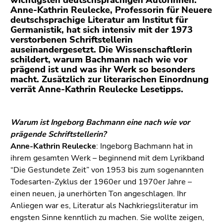
wichtigsten deutschsprachigen Autorinnen.
(Zugriffstaste
Anne-Kathrin Reulecke, Professorin für Neuere
5)
deutschsprachige Literatur am Institut für
Zu
Germanistik, hat sich intensiv mit der 1973
den
verstorbenen Schriftstellerin
auseinandergesetzt. Die Wissenschaftlerin
Seiteneinstellungen
schildert, warum Bachmann nach wie vor
(Benutzer/Sprache)
prägend ist und was ihr Werk so besonders
(Zugriffstaste
macht. Zusätzlich zur literarischen Einordnung
8)
verrät Anne-Kathrin Reulecke Lesetipps.
Zur
Suche
(Zugriffstaste
Warum ist Ingeborg Bachmann eine nach wie vor
9)
prägende Schriftstellerin?
Anne-Kathrin Reulecke
: Ingeborg Bachmann hat in
Ende
ihrem gesamten Werk – beginnend mit dem Lyrikband
dieses
“Die Gestundete Zeit” von 1953 bis zum sogenannten
Seitenbereichs.
Todesarten-Zyklus der 1960er und 1970er Jahre –
Zur
einen neuen, ja unerhörten Ton angeschlagen. Ihr
Übersicht
Anliegen war es, Literatur als Nachkriegsliteratur im
der
engsten Sinne kenntlich zu machen. Sie wollte zeigen,