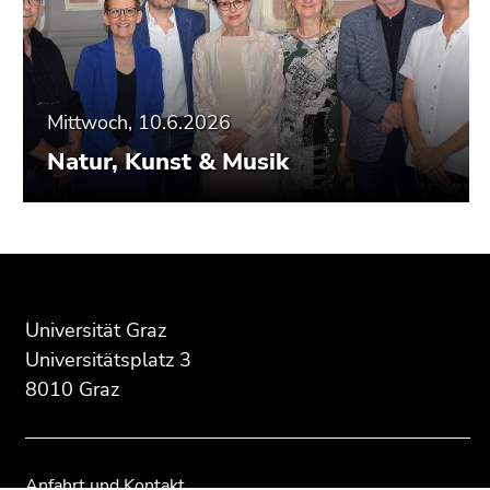
Mittwoch, 10.6.2026
Natur, Kunst & Musik
Beginn
Ende
Ende
des
dieses
dieses
Seitenbereichs:
Seitenbereichs.
Seitenbereichs.
Universität Graz
Zusatzinformationen:
Zur
Zur
Universitätsplatz 3
Übersicht
Übersicht
8010 Graz
der
der
Seitenbereiche
Seitenbereiche
Anfahrt und Kontakt