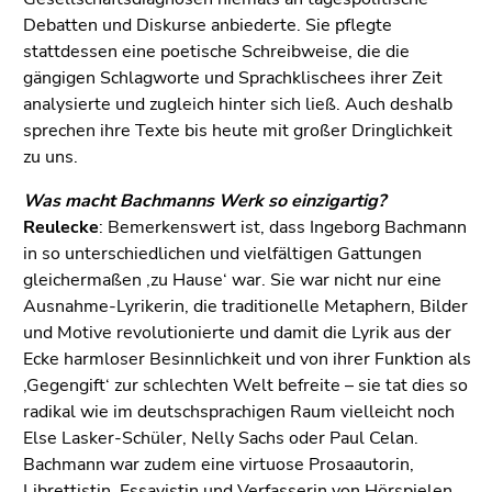
Debatten und Diskurse anbiederte. Sie pflegte
stattdessen eine poetische Schreibweise, die die
gängigen Schlagworte und Sprachklischees ihrer Zeit
analysierte und zugleich hinter sich ließ. Auch deshalb
sprechen ihre Texte bis heute mit großer Dringlichkeit
zu uns.
Was macht Bachmanns Werk so einzigartig?
Reulecke
: Bemerkenswert ist, dass Ingeborg Bachmann
in so unterschiedlichen und vielfältigen Gattungen
gleichermaßen ‚zu Hause‘ war. Sie war nicht nur eine
Ausnahme-Lyrikerin, die traditionelle Metaphern, Bilder
und Motive revolutionierte und damit die Lyrik aus der
Ecke harmloser Besinnlichkeit und von ihrer Funktion als
‚Gegengift‘ zur schlechten Welt befreite – sie tat dies so
radikal wie im deutschsprachigen Raum vielleicht noch
Else Lasker-Schüler, Nelly Sachs oder Paul Celan.
Bachmann war zudem eine virtuose Prosaautorin,
Librettistin, Essayistin und Verfasserin von Hörspielen.