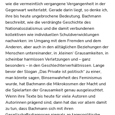
Seitenbereiche
wie die vermeintlich vergangene Vergangenheit in der
Gegenwart weiterlebt. Gerade darin liegt, so denke ich,
ihre bis heute ungebrochene Bedeutung. Bachmann
beschreibt, wie die verdrängte Geschichte des
Nationalsozialismus und die damit verbundenen
kollektiven wie individuellen Schuldverwicklungen
nachwirken: im Umgang mit dem Fremden und dem
Anderen, aber auch in den alltäglichen Beziehungen der
Menschen untereinander, in ‚kleinen‘ Grausamkeiten, in
scheinbar harmlosen Verletzungen und – ganz
besonders – in den Geschlechterverhältnissen. Lange
bevor der Slogan „Das Private ist politisch“ zu einer,
man könnte sagen, Binsenwahrheit des Feminismus
wurde, hat Bachmann die Mikrokosmen der Macht und
die Spielarten der Grausamkeit genau ausgeleuchtet.
Wenn ihre Texte bis heute für viele Autoren und
Autorinnen prägend sind, dann hat das vor allem damit
zu tun, dass Bachmann sich mit ihren
Gesellschaftsdiagnosen niemals an tagespolitische