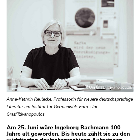
bestätigen
Sie diesen
Link.
Beginn
Zum
des
Inhalt
Seitenbereichs:
(Zugriffstaste
Seitenbereiche:
1)
Zur
Positionsanzeige
(Zugriffstaste
2)
©Uni Graz/Tzivanopoulos
Zur
Hauptnavigation
Anne-Kathrin Reulecke, Professorin für Neuere deutschsprachige
(Zugriffstaste
Literatur am Institut für Germanistik. Foto: Uni
3)
Graz/Tzivanopoulos
Zu
den
Am 25. Juni wäre Ingeborg Bachmann 100
Jahre alt geworden. Bis heute zählt sie zu den
Zusatzinformationen