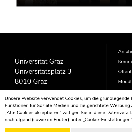
Beginn
Ende
Ende
des
dieses
dieses
Seitenbereichs:
Seitenbereichs.
Seitenbereichs.
Anfahr
Zusatzinformationen:
Zur
Zur
Universität Graz
Kommu
Übersicht
Übersicht
Universitätsplatz 3
Öffent
der
der
Seitenbereiche
Seitenbereiche
8010 Graz
Moodl
UNIGR
Unsere Website verwendet Cookies, um die grundlegende Fu
Funktionen für Soziale Medien und zielgerichtete Werbung a
„Alle Cookies akzeptieren“ willigen Sie in diese Datenvera
nachfolgend (sowie im Footer) unter „Cookie-Einstellungen“