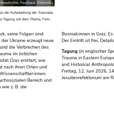
anzelbinder, Pavelhaus, Srebrenica
für die Aufarbeitung der Traumata.
eine Tagung mit dem Thema. Foto:
ck, seine Folgen sind
rträge besucht werden.
n der Ukraine erzeugt neue
Der Eintritt ist frei. Det
 und die Verbrechen des
Tagung
(in englischer Sp
rauma im östlichen
Trauma in Eastern Europ
tät Graz erörtert, wie
and Historical Anthropol
t nach ihren Orten und
Freitag, 12. Juni 2026, 1
 Wissenschaftler:innen,
Jesuitenrefektorium am R
ychosozialen Bereich und
wie z. B. die