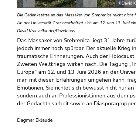
(Zugriffstaste
©David Kr
5)
Die Gedenkstätte an das Massaker von Srebrenica reicht nicht 
Zu
An der Universität Graz beschäftigt sich am 12. und 13. Juni 
den
Seiteneinstellungen
David Kranzelbinder/Pavelhaus
(Benutzer/Sprache)
Das Massaker von Srebrenica liegt 31 Jahre zurü
Bosniak:innen in Graz. Es können auch einzelne Vo
(Zugriffstaste
jedoch immer noch spürbar. Der aktuelle Krieg i
8)
traumatische Erinnerungen. Auch der Holocaust
Zur
Zweiten Weltkriegs wirken nach. Die Tagung „T
Suche
Europa“ am 12. und 13. Juni 2026 an der Universi
(Zugriffstaste
man mit diesen Erfahrungen umgehen kann, frag
9)
Emotionen. Sie richtet sich bewusst nicht nur an
Ende
sondern auch an Professionist:innen aus dem ps
dieses
der Gedächtnisarbeit sowie an Diasporagruppen 
Seitenbereichs.
Zur
Dagmar Eklaude
Übersicht
der