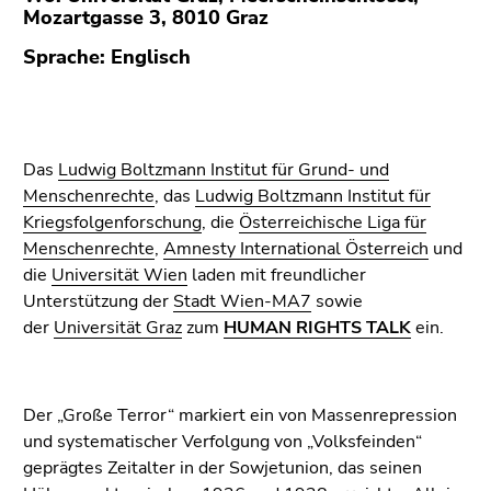
(Zugriffstaste
Mozartgasse 3, 8010 Graz
5)
Sprache: Englisch
Zu
den
Seiteneinstellungen
(Benutzer/Sprache)
(Zugriffstaste
Das
Ludwig Boltzmann Institut für Grund- und
8)
Menschenrechte
, das
Ludwig Boltzmann Institut für
Zur
Kriegsfolgenforschung
, die
Österreichische Liga für
Suche
Menschenrechte
,
Amnesty International Österreich
und
(Zugriffstaste
die
Universität Wien
laden mit freundlicher
9)
Unterstützung der
Stadt Wien-MA7
sowie
der
Universität Graz
zum
HUMAN RIGHTS TALK
ein.
Ende
dieses
Seitenbereichs.
Der „Große Terror“ markiert ein von Massenrepression
Zur
und systematischer Verfolgung von „Volksfeinden“
Übersicht
geprägtes Zeitalter in der Sowjetunion, das seinen
der