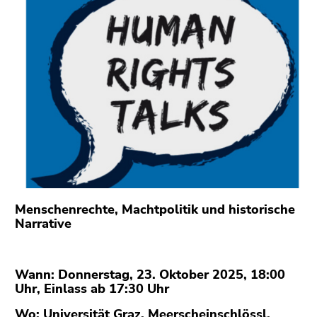
bestätigen
Sie diesen
Link.
Beginn
Zum
des
Inhalt
Seitenbereichs:
(Zugriffstaste
Seitenbereiche:
1)
Zur
Positionsanzeige
(Zugriffstaste
2)
Zur
Menschenrechte, Machtpolitik und historische
Hauptnavigation
Narrative
(Zugriffstaste
3)
Zu
Wann: Donnerstag, 23. Oktober 2025, 18:00
den
Uhr, Einlass ab 17:30 Uhr
Zusatzinformationen
Wo: Universität Graz, Meerscheinschlössl,