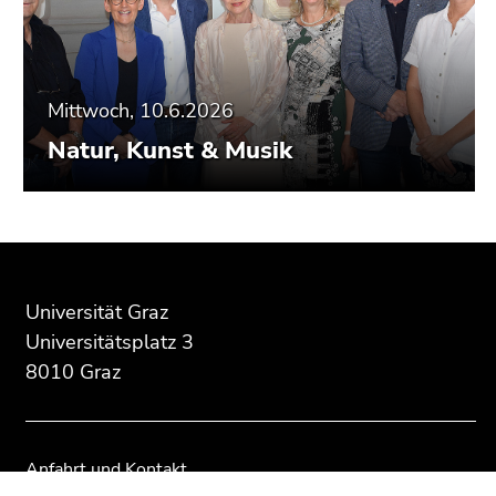
Mittwoch, 10.6.2026
Natur, Kunst & Musik
Beginn
Ende
Ende
des
dieses
dieses
Seitenbereichs:
Seitenbereichs.
Seitenbereichs.
Universität Graz
Zusatzinformationen:
Zur
Zur
Universitätsplatz 3
Übersicht
Übersicht
8010 Graz
der
der
Seitenbereiche
Seitenbereiche
Anfahrt und Kontakt