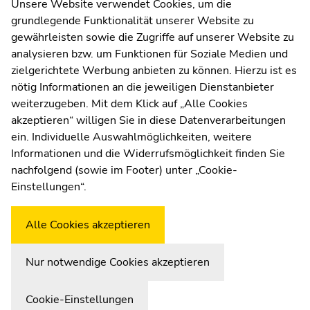
Kommunikation und Öffentlichkeitsarbeit
Unsere Website verwendet Cookies, um die
grundlegende Funktionalität unserer Website zu
Moodle
gewährleisten sowie die Zugriffe auf unserer Website zu
UNIGRAZonline
analysieren bzw. um Funktionen für Soziale Medien und
Impressum
zielgerichtete Werbung anbieten zu können. Hierzu ist es
Datenschutzerklärung
nötig Informationen an die jeweiligen Dienstanbieter
Cookie-Einstellungen
weiterzugeben. Mit dem Klick auf „Alle Cookies
Barrierefreiheitserklärung
akzeptieren“ willigen Sie in diese Datenverarbeitungen
ein. Individuelle Auswahlmöglichkeiten, weitere
Informationen und die Widerrufsmöglichkeit finden Sie
nachfolgend (sowie im Footer) unter „Cookie-
Wetterstation
Uni Graz
Einstellungen“.
Alle Cookies akzeptieren
Nur notwendige Cookies akzeptieren
Cookie-Einstellungen