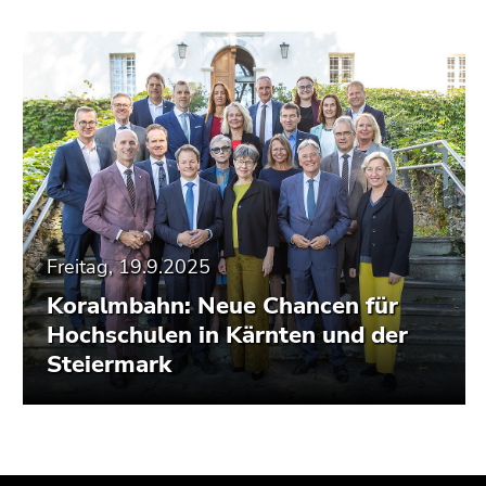
Freitag, 19.9.2025
Koralmbahn: Neue Chancen für
Hochschulen in Kärnten und der
Steiermark
Beginn
Ende
Ende