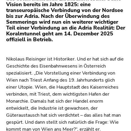
(Zugriffstaste
Vision bereits im Jahre 1825: eine
5)
transeuropäische Verbindung von der Nordsee
bis zur Adria. Nach der Überwindung des
Zu
Semmerings wird nun ein weiterer wichtiger
den
Teil einer Verbindung an die Adria Realität: Der
Seiteneinstellungen
Koralmtunnel geht am 14. Dezember 2025
(Benutzer/Sprache)
offiziell in Betrieb.
(Zugriffstaste
8)
Zur
Nikolaus Reisinger ist Historiker. Und er hat sich auf die
Suche
Geschichte des Eisenbahnwesens in Österreich
(Zugriffstaste
spezialisiert. „Die Vorstellung einer Verbindung von
9)
Wien nach Triest Anfang des 19. Jahrhunderts glich
einer Utopie. Wien, die Hauptstadt des Kaiserreiches
Ende
verbinden, mit Triest, dem wichtigsten Hafen der
dieses
Monarchie. Damals hat sich der Handel enorm
Seitenbereichs.
entwickelt, die Industrie ist gewachsen, der
Zur
Güteraustausch hat sich verdichtet – das alles hat man
Übersicht
gespürt. Und dann stellt sich natürlich die Frage: Wie
der
kommt man von Wien ans Meer?“, erzählt er.