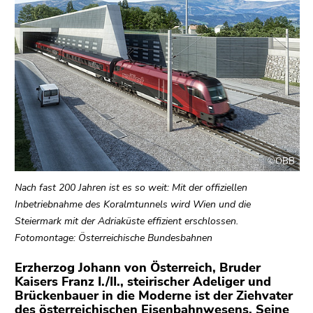
bestätigen
Sie diesen
Link.
Beginn
Zum
des
Inhalt
Seitenbereichs:
(Zugriffstaste
Seitenbereiche:
1)
Zur
Positionsanzeige
©ÖBB
(Zugriffstaste
2)
Nach fast 200 Jahren ist es so weit: Mit der offiziellen
Zur
Inbetriebnahme des Koralmtunnels wird Wien und die
Hauptnavigation
Steiermark mit der Adriaküste effizient erschlossen.
(Zugriffstaste
Fotomontage: Österreichische Bundesbahnen
3)
Erzherzog Johann von Österreich, Bruder
Zu
Kaisers Franz I./II., steirischer Adeliger und
den
Brückenbauer in die Moderne ist der Ziehvater
Zusatzinformationen
des österreichischen Eisenbahnwesens. Seine