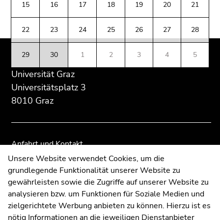
(Zugriffstaste
15
16
17
18
19
20
21
Übersicht
Übersicht
5)
der
der
Zu
22
23
24
25
26
27
28
Seitenbereiche
Seitenbereiche
den
Seiteneinstellungen
29
30
1
2
3
4
5
(Benutzer/Sprache)
Universität Graz
(Zugriffstaste
8)
Universitätsplatz 3
Zur
8010 Graz
Suche
(Zugriffstaste
9)
Anfahrt und Kontakt
Ende
Kommunikation und Öffentlichkeitsarbeit
Unsere Website verwendet Cookies, um die
dieses
grundlegende Funktionalität unserer Website zu
Moodle
Seitenbereichs.
gewährleisten sowie die Zugriffe auf unserer Website zu
UNIGRAZonline
Zur
analysieren bzw. um Funktionen für Soziale Medien und
Impressum
Übersicht
zielgerichtete Werbung anbieten zu können. Hierzu ist es
Datenschutzerklärung
der
nötig Informationen an die jeweiligen Dienstanbieter