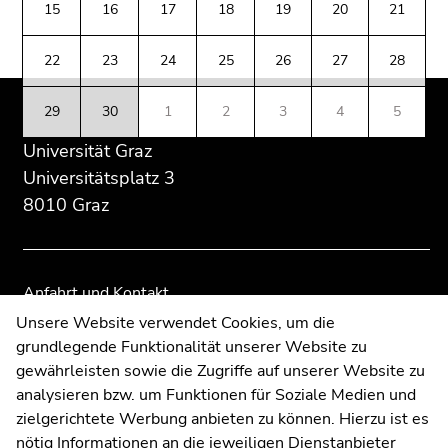
(Zugriffstaste
15
16
17
18
19
20
21
Übersicht
Übersicht
5)
der
der
Zu
22
23
24
25
26
27
28
Seitenbereiche
Seitenbereiche
den
Seiteneinstellungen
29
30
1
2
3
4
5
(Benutzer/Sprache)
Universität Graz
(Zugriffstaste
8)
Universitätsplatz 3
Zur
8010 Graz
Suche
(Zugriffstaste
9)
Anfahrt und Kontakt
Ende
Kommunikation und Öffentlichkeitsarbeit
Unsere Website verwendet Cookies, um die
dieses
grundlegende Funktionalität unserer Website zu
Moodle
Seitenbereichs.
gewährleisten sowie die Zugriffe auf unserer Website zu
UNIGRAZonline
Zur
analysieren bzw. um Funktionen für Soziale Medien und
Impressum
Übersicht
zielgerichtete Werbung anbieten zu können. Hierzu ist es
Datenschutzerklärung
der
nötig Informationen an die jeweiligen Dienstanbieter