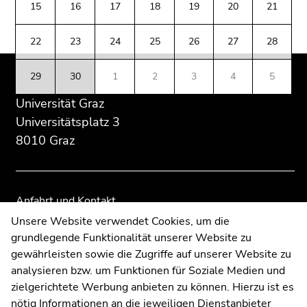
(Zugriffstaste
15
16
17
18
19
20
21
Übersicht
Übersicht
5)
der
der
Zu
22
23
24
25
26
27
28
Seitenbereiche
Seitenbereiche
den
Seiteneinstellungen
29
30
1
2
3
4
5
(Benutzer/Sprache)
Universität Graz
(Zugriffstaste
8)
Universitätsplatz 3
Zur
8010 Graz
Suche
(Zugriffstaste
9)
Anfahrt und Kontakt
Ende
Kommunikation und Öffentlichkeitsarbeit
Unsere Website verwendet Cookies, um die
dieses
grundlegende Funktionalität unserer Website zu
Moodle
Seitenbereichs.
gewährleisten sowie die Zugriffe auf unserer Website zu
UNIGRAZonline
Zur
analysieren bzw. um Funktionen für Soziale Medien und
Impressum
Übersicht
zielgerichtete Werbung anbieten zu können. Hierzu ist es
Datenschutzerklärung
der
nötig Informationen an die jeweiligen Dienstanbieter