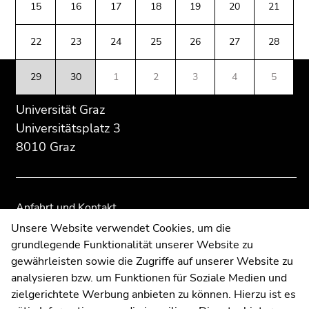
(Zugriffstaste
15
16
17
18
19
20
21
Übersicht
Übersicht
5)
der
der
Zu
22
23
24
25
26
27
28
Seitenbereiche
Seitenbereiche
den
Seiteneinstellungen
29
30
1
2
3
4
5
(Benutzer/Sprache)
(Zugriffstaste
Universität Graz
8)
Universitätsplatz 3
Zur
8010 Graz
Suche
(Zugriffstaste
9)
Anfahrt und Kontakt
Ende
Kommunikation und Öffentlichkeitsarbeit
Unsere Website verwendet Cookies, um die
dieses
grundlegende Funktionalität unserer Website zu
Moodle
Seitenbereichs.
gewährleisten sowie die Zugriffe auf unserer Website zu
Zur
UNIGRAZonline
analysieren bzw. um Funktionen für Soziale Medien und
Übersicht
Impressum
zielgerichtete Werbung anbieten zu können. Hierzu ist es
der
Datenschutzerklärung