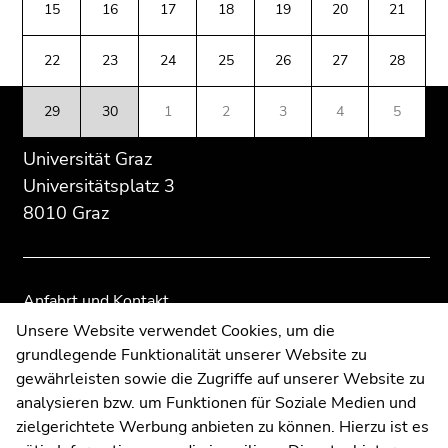
(Zugriffstaste
15
16
17
18
19
20
21
Übersicht
Übersicht
5)
der
der
Zu
22
23
24
25
26
27
28
Seitenbereiche
Seitenbereiche
den
Seiteneinstellungen
29
30
1
2
3
4
5
(Benutzer/Sprache)
(Zugriffstaste
Universität Graz
8)
Universitätsplatz 3
Zur
8010 Graz
Suche
(Zugriffstaste
9)
Anfahrt und Kontakt
Ende
Kommunikation und Öffentlichkeitsarbeit
Unsere Website verwendet Cookies, um die
dieses
grundlegende Funktionalität unserer Website zu
Moodle
Seitenbereichs.
gewährleisten sowie die Zugriffe auf unserer Website zu
Zur
UNIGRAZonline
analysieren bzw. um Funktionen für Soziale Medien und
Übersicht
Impressum
zielgerichtete Werbung anbieten zu können. Hierzu ist es
der
Datenschutzerklärung