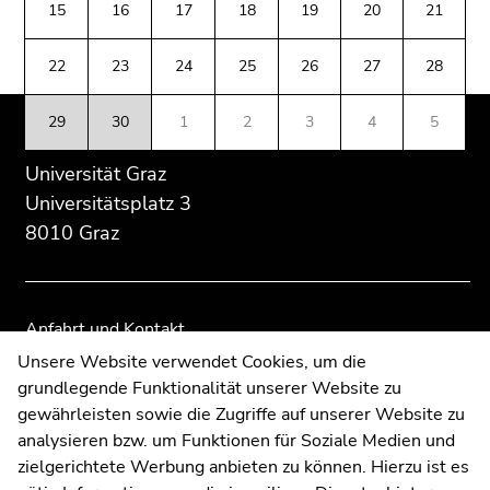
(Zugriffstaste
15
16
17
18
19
20
21
Übersicht
Übersicht
5)
der
der
Zu
22
23
24
25
26
27
28
Seitenbereiche
Seitenbereiche
den
Seiteneinstellungen
29
30
1
2
3
4
5
(Benutzer/Sprache)
(Zugriffstaste
Universität Graz
8)
Universitätsplatz 3
Zur
8010 Graz
Suche
(Zugriffstaste
9)
Anfahrt und Kontakt
Ende
Kommunikation und Öffentlichkeitsarbeit
Unsere Website verwendet Cookies, um die
dieses
grundlegende Funktionalität unserer Website zu
Moodle
Seitenbereichs.
gewährleisten sowie die Zugriffe auf unserer Website zu
Zur
UNIGRAZonline
analysieren bzw. um Funktionen für Soziale Medien und
Übersicht
Impressum
zielgerichtete Werbung anbieten zu können. Hierzu ist es
der
Datenschutzerklärung