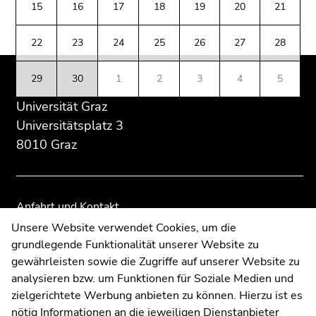
(Zugriffstaste
15
16
17
18
19
20
21
Übersicht
Übersicht
5)
der
der
Zu
22
23
24
25
26
27
28
Seitenbereiche
Seitenbereiche
den
Seiteneinstellungen
29
30
1
2
3
4
5
(Benutzer/Sprache)
Universität Graz
(Zugriffstaste
8)
Universitätsplatz 3
Zur
8010 Graz
Suche
(Zugriffstaste
9)
Anfahrt und Kontakt
Ende
Kommunikation und Öffentlichkeitsarbeit
Unsere Website verwendet Cookies, um die
dieses
grundlegende Funktionalität unserer Website zu
Moodle
Seitenbereichs.
gewährleisten sowie die Zugriffe auf unserer Website zu
UNIGRAZonline
Zur
analysieren bzw. um Funktionen für Soziale Medien und
Impressum
Übersicht
zielgerichtete Werbung anbieten zu können. Hierzu ist es
Datenschutzerklärung
der
nötig Informationen an die jeweiligen Dienstanbieter