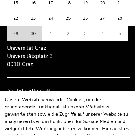
(Zugriffstaste
15
16
17
18
19
20
21
Übersicht
Übersicht
5)
der
der
Zu
22
23
24
25
26
27
28
Seitenbereiche
Seitenbereiche
den
Seiteneinstellungen
29
30
1
2
3
4
5
(Benutzer/Sprache)
(Zugriffstaste
Universität Graz
8)
Universitätsplatz 3
Zur
8010 Graz
Suche
(Zugriffstaste
9)
Anfahrt und Kontakt
Ende
Kommunikation und Öffentlichkeitsarbeit
Unsere Website verwendet Cookies, um die
dieses
grundlegende Funktionalität unserer Website zu
Moodle
Seitenbereichs.
gewährleisten sowie die Zugriffe auf unserer Website zu
Zur
UNIGRAZonline
analysieren bzw. um Funktionen für Soziale Medien und
Übersicht
Impressum
zielgerichtete Werbung anbieten zu können. Hierzu ist es
der
Datenschutzerklärung