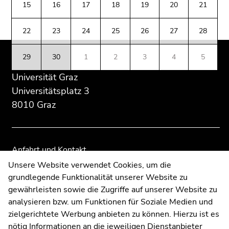
(Zugriffstaste
15
16
17
18
19
20
21
Übersicht
Übersicht
5)
der
der
Zu
22
23
24
25
26
27
28
Seitenbereiche
Seitenbereiche
den
Seiteneinstellungen
29
30
1
2
3
4
5
(Benutzer/Sprache)
Universität Graz
(Zugriffstaste
8)
Universitätsplatz 3
Zur
8010 Graz
Suche
(Zugriffstaste
9)
Anfahrt und Kontakt
Ende
Kommunikation und Öffentlichkeitsarbeit
Unsere Website verwendet Cookies, um die
dieses
grundlegende Funktionalität unserer Website zu
Moodle
Seitenbereichs.
gewährleisten sowie die Zugriffe auf unserer Website zu
UNIGRAZonline
Zur
analysieren bzw. um Funktionen für Soziale Medien und
Impressum
Übersicht
zielgerichtete Werbung anbieten zu können. Hierzu ist es
Datenschutzerklärung
der
nötig Informationen an die jeweiligen Dienstanbieter