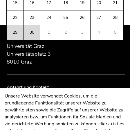
(Zugriffstaste
15
16
17
18
19
20
21
Übersicht
Übersicht
5)
der
der
Zu
22
23
24
25
26
27
28
Seitenbereiche
Seitenbereiche
den
Seiteneinstellungen
29
30
1
2
3
4
5
(Benutzer/Sprache)
(Zugriffstaste
Universität Graz
8)
Universitätsplatz 3
Zur
8010 Graz
Suche
(Zugriffstaste
9)
Anfahrt und Kontakt
Ende
Kommunikation und Öffentlichkeitsarbeit
Unsere Website verwendet Cookies, um die
dieses
grundlegende Funktionalität unserer Website zu
Moodle
Seitenbereichs.
gewährleisten sowie die Zugriffe auf unserer Website zu
Zur
UNIGRAZonline
analysieren bzw. um Funktionen für Soziale Medien und
Übersicht
Impressum
zielgerichtete Werbung anbieten zu können. Hierzu ist es
der
Datenschutzerklärung