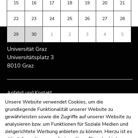
(Zugriffstaste
15
16
17
18
19
20
21
Übersicht
Übersicht
5)
der
der
Zu
22
23
24
25
26
27
28
Seitenbereiche
Seitenbereiche
den
Seiteneinstellungen
29
30
1
2
3
4
5
(Benutzer/Sprache)
(Zugriffstaste
Universität Graz
8)
Universitätsplatz 3
Zur
8010 Graz
Suche
(Zugriffstaste
9)
Anfahrt und Kontakt
Ende
Kommunikation und Öffentlichkeitsarbeit
Unsere Website verwendet Cookies, um die
dieses
grundlegende Funktionalität unserer Website zu
Moodle
Seitenbereichs.
gewährleisten sowie die Zugriffe auf unserer Website zu
Zur
UNIGRAZonline
analysieren bzw. um Funktionen für Soziale Medien und
Übersicht
Impressum
zielgerichtete Werbung anbieten zu können. Hierzu ist es
der
Datenschutzerklärung