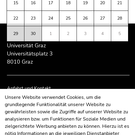
(Zugriffstaste
15
16
17
18
19
20
21
Übersicht
Übersicht
5)
der
der
Zu
22
23
24
25
26
27
28
Seitenbereiche
Seitenbereiche
den
Seiteneinstellungen
29
30
1
2
3
4
5
(Benutzer/Sprache)
Universität Graz
(Zugriffstaste
8)
Universitätsplatz 3
Zur
8010 Graz
Suche
(Zugriffstaste
9)
Anfahrt und Kontakt
Ende
Kommunikation und Öffentlichkeitsarbeit
Unsere Website verwendet Cookies, um die
dieses
grundlegende Funktionalität unserer Website zu
Moodle
Seitenbereichs.
gewährleisten sowie die Zugriffe auf unserer Website zu
UNIGRAZonline
Zur
analysieren bzw. um Funktionen für Soziale Medien und
Impressum
Übersicht
zielgerichtete Werbung anbieten zu können. Hierzu ist es
Datenschutzerklärung
der
nötig Informationen an die jeweiligen Dienstanbieter