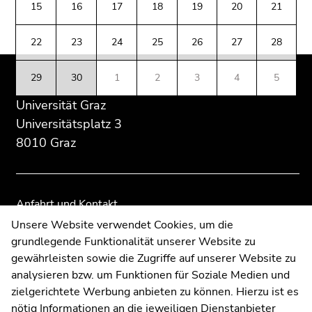
(Zugriffstaste
15
16
17
18
19
20
21
Übersicht
Übersicht
5)
der
der
Zu
22
23
24
25
26
27
28
Seitenbereiche
Seitenbereiche
den
Seiteneinstellungen
29
30
1
2
3
4
5
(Benutzer/Sprache)
Universität Graz
(Zugriffstaste
8)
Universitätsplatz 3
Zur
8010 Graz
Suche
(Zugriffstaste
9)
Anfahrt und Kontakt
Ende
Kommunikation und Öffentlichkeitsarbeit
Unsere Website verwendet Cookies, um die
dieses
grundlegende Funktionalität unserer Website zu
Moodle
Seitenbereichs.
gewährleisten sowie die Zugriffe auf unserer Website zu
UNIGRAZonline
Zur
analysieren bzw. um Funktionen für Soziale Medien und
Impressum
Übersicht
zielgerichtete Werbung anbieten zu können. Hierzu ist es
Datenschutzerklärung
der
nötig Informationen an die jeweiligen Dienstanbieter